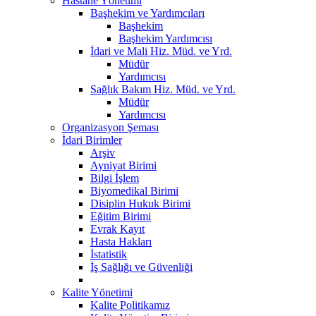
Hastane Yönetimi
Başhekim ve Yardımcıları
Başhekim
Başhekim Yardımcısı
İdari ve Mali Hiz. Müd. ve Yrd.
Müdür
Yardımcısı
Sağlık Bakım Hiz. Müd. ve Yrd.
Müdür
Yardımcısı
Organizasyon Şeması
İdari Birimler
Arşiv
Ayniyat Birimi
Bilgi İşlem
Biyomedikal Birimi
Disiplin Hukuk Birimi
Eğitim Birimi
Evrak Kayıt
Hasta Hakları
İstatistik
İş Sağlığı ve Güvenliği
Kalite Yönetimi
Kalite Politikamız