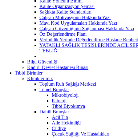
Kalite Yönetim Birimi
Kalite Organizasyon Şeması
Sağlıkta Kalite Standartları
Çalışan Motivasyonu Hakkında Yazı
Mavi Kod Uygulamaları Hakkında Yazı
Çalışan Güvenliğinin Sağlanması Hakkında Yazı
Öz Değerlendirme Planı
Verimlilik Yerinde Değerlendirme Hastane Rehber
YATAKLI SAĞLIK TESİSLERİNDE ACİL S
TEBLİĞ
Bilgi Güvenliği
Kadirli Devlet Hastanesi Binası
Tıbbi Birimler
Kliniklerimiz
Toplum Ruh Sağlığı Merkezi
Temel Branşlar
Mikrobiyoloji
Patoloji
Tıbbi Biyokimya
Dahili Branşlar
Acil Tıp
Aile Hekimliği
Cildiye
Çocuk Sağlığı Ve Hastalıkları