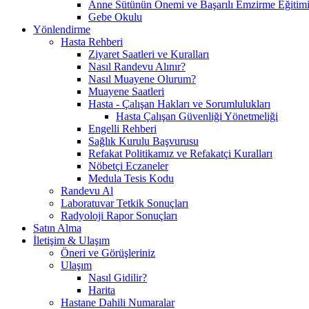
Anne Sütünün Önemi ve Başarılı Emzirme Eğitim
Gebe Okulu
Yönlendirme
Hasta Rehberi
Ziyaret Saatleri ve Kuralları
Nasıl Randevu Alınır?
Nasıl Muayene Olurum?
Muayene Saatleri
Hasta - Çalışan Hakları ve Sorumlulukları
Hasta Çalışan Güvenliği Yönetmeliği
Engelli Rehberi
Sağlık Kurulu Başvurusu
Refakat Politikamız ve Refakatçi Kuralları
Nöbetçi Eczaneler
Medula Tesis Kodu
Randevu Al
Laboratuvar Tetkik Sonuçları
Radyoloji Rapor Sonuçları
Satın Alma
İletişim & Ulaşım
Öneri ve Görüşleriniz
Ulaşım
Nasıl Gidilir?
Harita
Hastane Dahili Numaralar