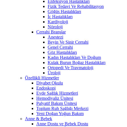
Enfeksiyon Hastalıkları
Fizik Tedavi Ve Rehabilitasyon
Göğüs Hastalıkları
İç Hastalıkları
Kardiyoloji
Nöroloji
Cerrahi Branşlar
Anestezi
Beyin Ve Sinir Cerrahi
Genel Cerrahi
Göz Hastalıkları
Kadın Hastalıkları Ve Doğum
Kulak Burun Boğaz Hastalıkları
Ortopedi Ve Travmatoloji
Üroloji
Özellikli Hizmetler
Diyabet Okulu
Endoskopi
Evde Sağlık Hizmetleri
Hemodiyaliz Ünitesi
Palyatif Bakım Ünitesi
Toplum Ruh Sağlığı Merkezi
Yeni Doğan Yoğun Bakım
Anne & Bebek
Anne Dostu ve Bebek Dostu