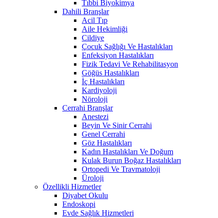
Tıbbi Biyokimya
Dahili Branşlar
Acil Tıp
Aile Hekimliği
Cildiye
Çocuk Sağlığı Ve Hastalıkları
Enfeksiyon Hastalıkları
Fizik Tedavi Ve Rehabilitasyon
Göğüs Hastalıkları
İç Hastalıkları
Kardiyoloji
Nöroloji
Cerrahi Branşlar
Anestezi
Beyin Ve Sinir Cerrahi
Genel Cerrahi
Göz Hastalıkları
Kadın Hastalıkları Ve Doğum
Kulak Burun Boğaz Hastalıkları
Ortopedi Ve Travmatoloji
Üroloji
Özellikli Hizmetler
Diyabet Okulu
Endoskopi
Evde Sağlık Hizmetleri