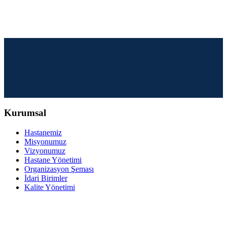
Kurumsal
Hastanemiz
Misyonumuz
Vizyonumuz
Hastane Yönetimi
Organizasyon Şeması
İdari Birimler
Kalite Yönetimi