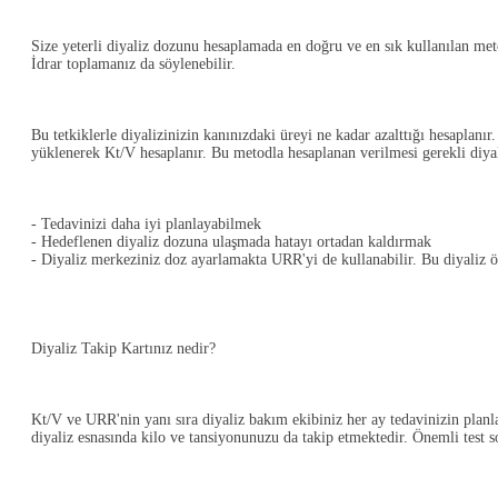
Size yeterli diyaliz dozunu hesaplamada en doğru ve en sık kullanılan me
İdrar toplamanız da söylenebilir.
Bu tetkiklerle diyalizinizin kanınızdaki üreyi ne kadar azalttığı hesaplanı
yüklenerek Kt/V hesaplanır. Bu metodla hesaplanan verilmesi gerekli diyal
- Tedavinizi daha iyi planlayabilmek
- Hedeflenen diyaliz dozuna ulaşmada hatayı ortadan kaldırmak
- Diyaliz merkeziniz doz ayarlamakta URR'yi de kullanabilir. Bu diyaliz ö
Diyaliz Takip Kartınız nedir?
Kt/V ve URR'nin yanı sıra diyaliz bakım ekibiniz her ay tedavinizin planl
diyaliz esnasında kilo ve tansiyonunuzu da takip etmektedir. Önemli test so