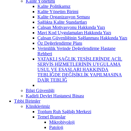
Kalite Yönetimi
Kalite Politikamız
Kalite Yönetim Birimi
Kalite Organizasyon Şeması
Sağlıkta Kalite Standartları
Çalışan Motivasyonu Hakkında Yazı
Mavi Kod Uygulamaları Hakkında Yazı
Çalışan Güvenliğinin Sağlanması Hakkında Yazı
Öz Değerlendirme Planı
Verimlilik Yerinde Değerlendirme Hastane
Rehberi
YATAKLI SAĞLIK TESİSLERİNDE ACİL
SERVİS HİZMETLERİNİN UYGULAMA
USUL VE ESASLARI HAKKINDA
TEBLİĞDE DEĞİŞİKLİK YAPILMASINA
DAİR TEBLİĞ
Bilgi Güvenliği
Kadirli Devlet Hastanesi Binası
Tıbbi Birimler
Kliniklerimiz
Toplum Ruh Sağlığı Merkezi
Temel Branşlar
Mikrobiyoloji
Patoloji