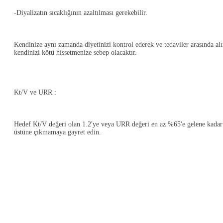
-Diyalizatın sıcaklığının azaltılması gerekebilir.
Kendinize aynı zamanda diyetinizi kontrol ederek ve tedaviler arasında alın
kendinizi kötü hissetmenize sebep olacaktır.
Kt/V ve URR :
Hedef Kt/V değeri olan 1.2'ye veya URR değeri en az %65'e gelene kadar hiç
üstüne çıkmamaya gayret edin.