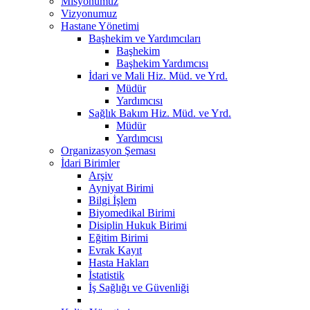
Misyonumuz
Vizyonumuz
Hastane Yönetimi
Başhekim ve Yardımcıları
Başhekim
Başhekim Yardımcısı
İdari ve Mali Hiz. Müd. ve Yrd.
Müdür
Yardımcısı
Sağlık Bakım Hiz. Müd. ve Yrd.
Müdür
Yardımcısı
Organizasyon Şeması
İdari Birimler
Arşiv
Ayniyat Birimi
Bilgi İşlem
Biyomedikal Birimi
Disiplin Hukuk Birimi
Eğitim Birimi
Evrak Kayıt
Hasta Hakları
İstatistik
İş Sağlığı ve Güvenliği