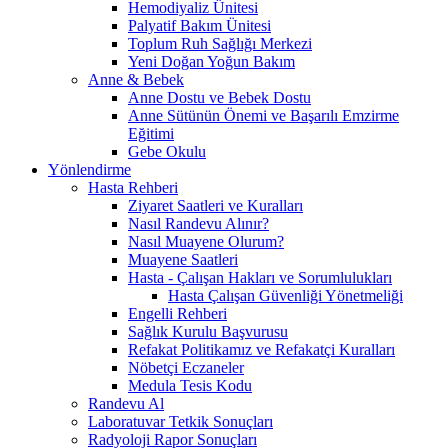
Hemodiyaliz Ünitesi
Palyatif Bakım Ünitesi
Toplum Ruh Sağlığı Merkezi
Yeni Doğan Yoğun Bakım
Anne & Bebek
Anne Dostu ve Bebek Dostu
Anne Sütünün Önemi ve Başarılı Emzirme
Eğitimi
Gebe Okulu
Yönlendirme
Hasta Rehberi
Ziyaret Saatleri ve Kuralları
Nasıl Randevu Alınır?
Nasıl Muayene Olurum?
Muayene Saatleri
Hasta - Çalışan Hakları ve Sorumlulukları
Hasta Çalışan Güvenliği Yönetmeliği
Engelli Rehberi
Sağlık Kurulu Başvurusu
Refakat Politikamız ve Refakatçi Kuralları
Nöbetçi Eczaneler
Medula Tesis Kodu
Randevu Al
Laboratuvar Tetkik Sonuçları
Radyoloji Rapor Sonuçları