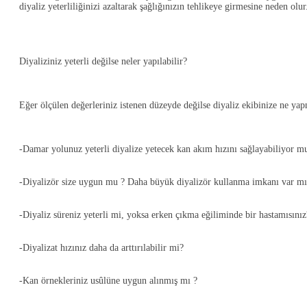
diyaliz yeterliliğinizi azaltarak şağlığınızın tehlikeye girmesine neden olu
Diyaliziniz yeterli değilse neler yapılabilir?
Eğer ölçülen değerleriniz istenen düzeyde değilse diyaliz ekibinize ne yap
-Damar yolunuz yeterli diyalize yetecek kan akım hızını sağlayabiliyor 
-Diyalizör size uygun mu ? Daha büyük diyalizör kullanma imkanı var mı
-Diyaliz süreniz yeterli mi, yoksa erken çıkma eğiliminde bir hastamısını
-Diyalizat hızınız daha da arttırılabilir mi?
-Kan örnekleriniz usûlüne uygun alınmış mı ?