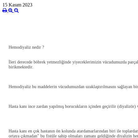
15 Kasım 2023
Hemodiyaliz nedir ?
İleri derecede böbrek yetmezliğinde yiyeceklerimizin vücudumuzda parçal
birikmektedir.
Hemodiyaliz bu maddelerin vücudumuzdan uzaklaştırılmasını sağlayan bir 
Hasta kanı ince zardan yapılmış borucukların içinden geçirilir (diyalizör) v
Hasta kanı en çok hastanın ön kolunda atardamarlarından biri ile toplardama
ortaya çıkmadan" bu fistüle sahip olmaları zamanı geldiğinde diyalizin he