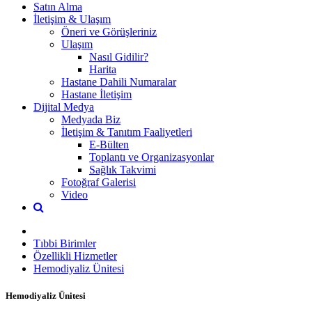
Satın Alma
İletişim & Ulaşım
Öneri ve Görüşleriniz
Ulaşım
Nasıl Gidilir?
Harita
Hastane Dahili Numaralar
Hastane İletişim
Dijital Medya
Medyada Biz
İletişim & Tanıtım Faaliyetleri
E-Bülten
Toplantı ve Organizasyonlar
Sağlık Takvimi
Fotoğraf Galerisi
Video
Tıbbi Birimler
Özellikli Hizmetler
Hemodiyaliz Ünitesi
Hemodiyaliz Ünitesi