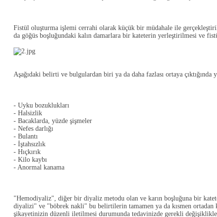
Fistül oluşturma işlemi cerrahi olarak küçük bir müdahale ile gerçekleştiri
da göğüs boşluğundaki kalın damarlara bir kateterin yerleştirilmesi ve fi
Aşağıdaki belirti ve bulgulardan biri ya da daha fazlası ortaya çıktığında 
- Uyku bozuklukları
- Halsizlik
- Bacaklarda, yüzde şişmeler
- Nefes darlığı
- Bulantı
- İştahsızlık
- Hıçkırık
- Kilo kaybı
- Anormal kanama
"Hemodiyaliz", diğer bir diyaliz metodu olan ve karın boşluğuna bir katete
diyalizi" ve "böbrek nakli" bu belirtilerin tamamen ya da kısmen ortadan 
şikayetinizin düzenli iletilmesi durumunda tedavinizde gerekli değişiklikle