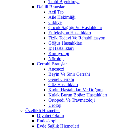
Tıbbi Biyokimya
Dahili Branşlar
Acil Tıp
Aile Hekimliği
Cildiye
Çocuk Sağlığı Ve Hastalıkları
Enfeksiyon Hastalıkları
Fizik Tedavi Ve Rehabilitasyon
Göğüs Hastalıkları
İç Hastalıkları
Kardiyoloji
Nöroloji
Cerrahi Branşlar
Anestezi
Beyin Ve Sinir Cerrahi
Genel Cerrahi
Göz Hastalıkları
Kadın Hastalıkları Ve Doğum
Kulak Burun Boğaz Hastalıkları
Ortopedi Ve Travmatoloji
Üroloji
Özellikli Hizmetler
Diyabet Okulu
Endoskopi
Evde Sağlık Hizmetleri