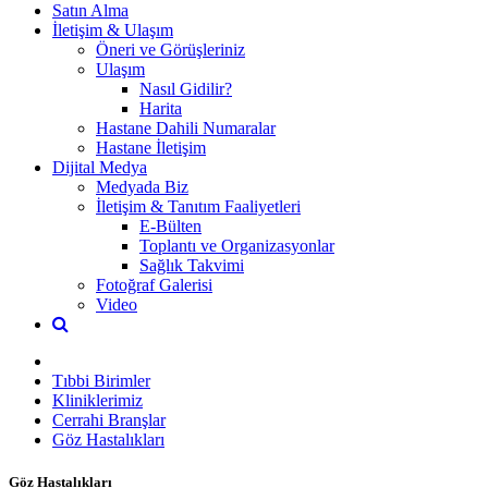
Satın Alma
İletişim & Ulaşım
Öneri ve Görüşleriniz
Ulaşım
Nasıl Gidilir?
Harita
Hastane Dahili Numaralar
Hastane İletişim
Dijital Medya
Medyada Biz
İletişim & Tanıtım Faaliyetleri
E-Bülten
Toplantı ve Organizasyonlar
Sağlık Takvimi
Fotoğraf Galerisi
Video
Tıbbi Birimler
Kliniklerimiz
Cerrahi Branşlar
Göz Hastalıkları
Göz Hastalıkları