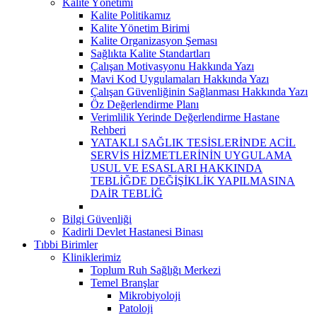
Kalite Yönetimi
Kalite Politikamız
Kalite Yönetim Birimi
Kalite Organizasyon Şeması
Sağlıkta Kalite Standartları
Çalışan Motivasyonu Hakkında Yazı
Mavi Kod Uygulamaları Hakkında Yazı
Çalışan Güvenliğinin Sağlanması Hakkında Yazı
Öz Değerlendirme Planı
Verimlilik Yerinde Değerlendirme Hastane
Rehberi
YATAKLI SAĞLIK TESİSLERİNDE ACİL
SERVİS HİZMETLERİNİN UYGULAMA
USUL VE ESASLARI HAKKINDA
TEBLİĞDE DEĞİŞİKLİK YAPILMASINA
DAİR TEBLİĞ
Bilgi Güvenliği
Kadirli Devlet Hastanesi Binası
Tıbbi Birimler
Kliniklerimiz
Toplum Ruh Sağlığı Merkezi
Temel Branşlar
Mikrobiyoloji
Patoloji