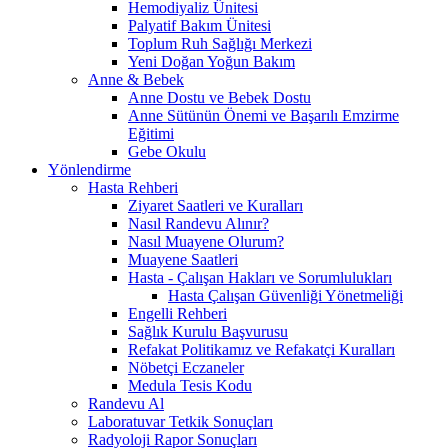
Hemodiyaliz Ünitesi
Palyatif Bakım Ünitesi
Toplum Ruh Sağlığı Merkezi
Yeni Doğan Yoğun Bakım
Anne & Bebek
Anne Dostu ve Bebek Dostu
Anne Sütünün Önemi ve Başarılı Emzirme
Eğitimi
Gebe Okulu
Yönlendirme
Hasta Rehberi
Ziyaret Saatleri ve Kuralları
Nasıl Randevu Alınır?
Nasıl Muayene Olurum?
Muayene Saatleri
Hasta - Çalışan Hakları ve Sorumlulukları
Hasta Çalışan Güvenliği Yönetmeliği
Engelli Rehberi
Sağlık Kurulu Başvurusu
Refakat Politikamız ve Refakatçi Kuralları
Nöbetçi Eczaneler
Medula Tesis Kodu
Randevu Al
Laboratuvar Tetkik Sonuçları
Radyoloji Rapor Sonuçları