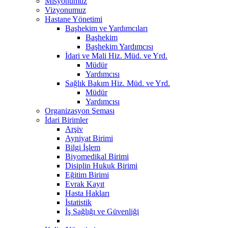
Misyonumuz
Vizyonumuz
Hastane Yönetimi
Başhekim ve Yardımcıları
Başhekim
Başhekim Yardımcısı
İdari ve Mali Hiz. Müd. ve Yrd.
Müdür
Yardımcısı
Sağlık Bakım Hiz. Müd. ve Yrd.
Müdür
Yardımcısı
Organizasyon Şeması
İdari Birimler
Arşiv
Ayniyat Birimi
Bilgi İşlem
Biyomedikal Birimi
Disiplin Hukuk Birimi
Eğitim Birimi
Evrak Kayıt
Hasta Hakları
İstatistik
İş Sağlığı ve Güvenliği