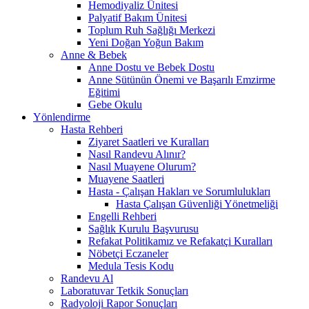
Hemodiyaliz Ünitesi
Palyatif Bakım Ünitesi
Toplum Ruh Sağlığı Merkezi
Yeni Doğan Yoğun Bakım
Anne & Bebek
Anne Dostu ve Bebek Dostu
Anne Sütünün Önemi ve Başarılı Emzirme
Eğitimi
Gebe Okulu
Yönlendirme
Hasta Rehberi
Ziyaret Saatleri ve Kuralları
Nasıl Randevu Alınır?
Nasıl Muayene Olurum?
Muayene Saatleri
Hasta - Çalışan Hakları ve Sorumlulukları
Hasta Çalışan Güvenliği Yönetmeliği
Engelli Rehberi
Sağlık Kurulu Başvurusu
Refakat Politikamız ve Refakatçi Kuralları
Nöbetçi Eczaneler
Medula Tesis Kodu
Randevu Al
Laboratuvar Tetkik Sonuçları
Radyoloji Rapor Sonuçları