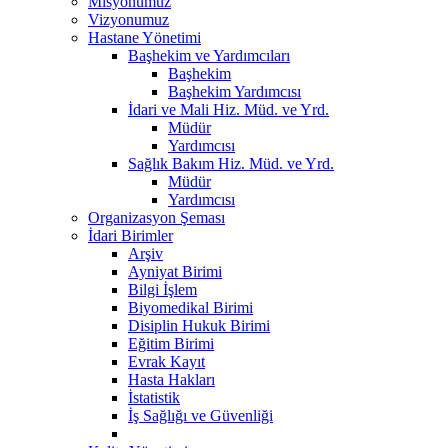
Misyonumuz
Vizyonumuz
Hastane Yönetimi
Başhekim ve Yardımcıları
Başhekim
Başhekim Yardımcısı
İdari ve Mali Hiz. Müd. ve Yrd.
Müdür
Yardımcısı
Sağlık Bakım Hiz. Müd. ve Yrd.
Müdür
Yardımcısı
Organizasyon Şeması
İdari Birimler
Arşiv
Ayniyat Birimi
Bilgi İşlem
Biyomedikal Birimi
Disiplin Hukuk Birimi
Eğitim Birimi
Evrak Kayıt
Hasta Hakları
İstatistik
İş Sağlığı ve Güvenliği