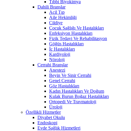
Tıbbi Biyokimya
Dahili Branşlar
Acil Tıp
Aile Hekimliği
Cildiye
Çocuk Sağlığı Ve Hastalıkları
Enfeksiyon Hastalıkları
Fizik Tedavi Ve Rehabilitasyon
Göğüs Hastalıkları
İç Hastalıkları
Kardiyoloji
Nöroloji
Cerrahi Branşlar
Anestezi
Beyin Ve Sinir Cerrahi
Genel Cerrahi
Göz Hastalıkları
Kadın Hastalıkları Ve Doğum
Kulak Burun Boğaz Hastalıkları
Ortopedi Ve Travmatoloji
Üroloji
Özellikli Hizmetler
Diyabet Okulu
Endoskopi
Evde Sağlık Hizmetleri