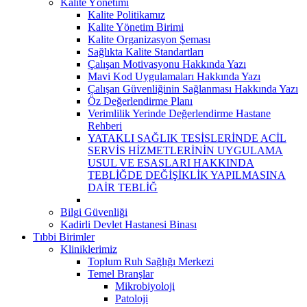
Kalite Yönetimi
Kalite Politikamız
Kalite Yönetim Birimi
Kalite Organizasyon Şeması
Sağlıkta Kalite Standartları
Çalışan Motivasyonu Hakkında Yazı
Mavi Kod Uygulamaları Hakkında Yazı
Çalışan Güvenliğinin Sağlanması Hakkında Yazı
Öz Değerlendirme Planı
Verimlilik Yerinde Değerlendirme Hastane
Rehberi
YATAKLI SAĞLIK TESİSLERİNDE ACİL
SERVİS HİZMETLERİNİN UYGULAMA
USUL VE ESASLARI HAKKINDA
TEBLİĞDE DEĞİŞİKLİK YAPILMASINA
DAİR TEBLİĞ
Bilgi Güvenliği
Kadirli Devlet Hastanesi Binası
Tıbbi Birimler
Kliniklerimiz
Toplum Ruh Sağlığı Merkezi
Temel Branşlar
Mikrobiyoloji
Patoloji