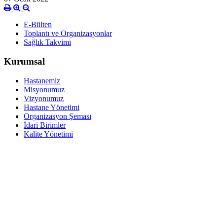
E-Bülten
Toplantı ve Organizasyonlar
Sağlık Takvimi
Kurumsal
Hastanemiz
Misyonumuz
Vizyonumuz
Hastane Yönetimi
Organizasyon Şeması
İdari Birimler
Kalite Yönetimi