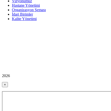
Vizyonumuz
Hastane Yönetimi
Organizasyon Şeması
İdari Birimler
Kalite Yönetimi
2026
×