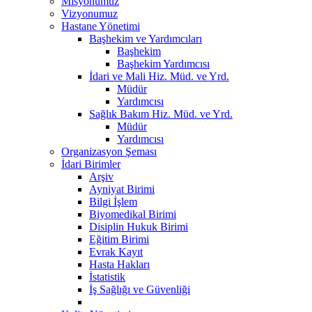
Misyonumuz
Vizyonumuz
Hastane Yönetimi
Başhekim ve Yardımcıları
Başhekim
Başhekim Yardımcısı
İdari ve Mali Hiz. Müd. ve Yrd.
Müdür
Yardımcısı
Sağlık Bakım Hiz. Müd. ve Yrd.
Müdür
Yardımcısı
Organizasyon Şeması
İdari Birimler
Arşiv
Ayniyat Birimi
Bilgi İşlem
Biyomedikal Birimi
Disiplin Hukuk Birimi
Eğitim Birimi
Evrak Kayıt
Hasta Hakları
İstatistik
İş Sağlığı ve Güvenliği