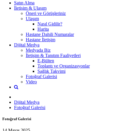
Satın Alma
İletişim & Ulaşım
Öneri ve Görüşleriniz
Ulaşım
Nasıl Gidilir?
Harita
Hastane Dahili Numaralar
Hastane İletişim
Dijital Medya
Medyada Biz
İletişim & Tanıtım Faaliyetleri
E-Bülten
Toplantı ve Organizasyonlar
Sağlık Takvimi
Fotoğraf Galerisi
Video
Dijital Medya
Fotoğraf Galerisi
Fotoğraf Galerisi
14 Mayıs 2025