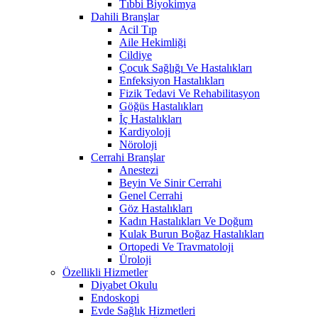
Tıbbi Biyokimya
Dahili Branşlar
Acil Tıp
Aile Hekimliği
Cildiye
Çocuk Sağlığı Ve Hastalıkları
Enfeksiyon Hastalıkları
Fizik Tedavi Ve Rehabilitasyon
Göğüs Hastalıkları
İç Hastalıkları
Kardiyoloji
Nöroloji
Cerrahi Branşlar
Anestezi
Beyin Ve Sinir Cerrahi
Genel Cerrahi
Göz Hastalıkları
Kadın Hastalıkları Ve Doğum
Kulak Burun Boğaz Hastalıkları
Ortopedi Ve Travmatoloji
Üroloji
Özellikli Hizmetler
Diyabet Okulu
Endoskopi
Evde Sağlık Hizmetleri