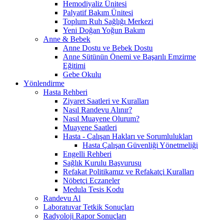
Hemodiyaliz Ünitesi
Palyatif Bakım Ünitesi
Toplum Ruh Sağlığı Merkezi
Yeni Doğan Yoğun Bakım
Anne & Bebek
Anne Dostu ve Bebek Dostu
Anne Sütünün Önemi ve Başarılı Emzirme
Eğitimi
Gebe Okulu
Yönlendirme
Hasta Rehberi
Ziyaret Saatleri ve Kuralları
Nasıl Randevu Alınır?
Nasıl Muayene Olurum?
Muayene Saatleri
Hasta - Çalışan Hakları ve Sorumlulukları
Hasta Çalışan Güvenliği Yönetmeliği
Engelli Rehberi
Sağlık Kurulu Başvurusu
Refakat Politikamız ve Refakatçi Kuralları
Nöbetçi Eczaneler
Medula Tesis Kodu
Randevu Al
Laboratuvar Tetkik Sonuçları
Radyoloji Rapor Sonuçları