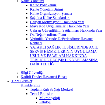
Kalite Yönetimi
Kalite Politikamız
Kalite Yönetim Birimi
Kalite Organizasyon Şeması
Sağlıkta Kalite Standartları
Çalışan Motivasyonu Hakkında Yazı
Mavi Kod Uygulamaları Hakkında Yazı
Çalışan Güvenliğinin Sağlanması Hakkında Yazı
Öz Değerlendirme Planı
Verimlilik Yerinde Değerlendirme Hastane
Rehberi
YATAKLI SAĞLIK TESİSLERİNDE ACİL
SERVİS HİZMETLERİNİN UYGULAMA
USUL VE ESASLARI HAKKINDA
TEBLİĞDE DEĞİŞİKLİK YAPILMASINA
DAİR TEBLİĞ
Bilgi Güvenliği
Kadirli Devlet Hastanesi Binası
Tıbbi Birimler
Kliniklerimiz
Toplum Ruh Sağlığı Merkezi
Temel Branşlar
Mikrobiyoloji
Patoloji