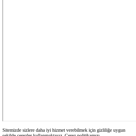
Sitemizde sizlere daha iyi hizmet verebilmek için gizliliğe uygun
şekilde çerezler kullanmaktayız. Çerez politikamızı