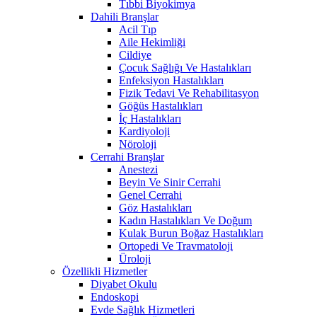
Tıbbi Biyokimya
Dahili Branşlar
Acil Tıp
Aile Hekimliği
Cildiye
Çocuk Sağlığı Ve Hastalıkları
Enfeksiyon Hastalıkları
Fizik Tedavi Ve Rehabilitasyon
Göğüs Hastalıkları
İç Hastalıkları
Kardiyoloji
Nöroloji
Cerrahi Branşlar
Anestezi
Beyin Ve Sinir Cerrahi
Genel Cerrahi
Göz Hastalıkları
Kadın Hastalıkları Ve Doğum
Kulak Burun Boğaz Hastalıkları
Ortopedi Ve Travmatoloji
Üroloji
Özellikli Hizmetler
Diyabet Okulu
Endoskopi
Evde Sağlık Hizmetleri