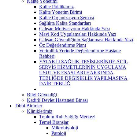
Kalite Yönetimi
Kalite Politikamız
Kalite Yönetim Birimi
Kalite Organizasyon Şeması
Sağlıkta Kalite Standartları
Çalışan Motivasyonu Hakkında Yazı
Mavi Kod Uygulamaları Hakkında Yazı
Çalışan Güvenliğinin Sağlanması Hakkında Yazı
Öz Değerlendirme Planı
Verimlilik Yerinde Değerlendirme Hastane
Rehberi
YATAKLI SAĞLIK TESİSLERİNDE ACİL
SERVİS HİZMETLERİNİN UYGULAMA
USUL VE ESASLARI HAKKINDA
TEBLİĞDE DEĞİŞİKLİK YAPILMASINA
DAİR TEBLİĞ
Bilgi Güvenliği
Kadirli Devlet Hastanesi Binası
Tıbbi Birimler
Kliniklerimiz
Toplum Ruh Sağlığı Merkezi
Temel Branşlar
Mikrobiyoloji
Patoloji