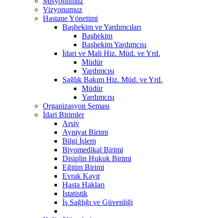
Misyonumuz
Vizyonumuz
Hastane Yönetimi
Başhekim ve Yardımcıları
Başhekim
Başhekim Yardımcısı
İdari ve Mali Hiz. Müd. ve Yrd.
Müdür
Yardımcısı
Sağlık Bakım Hiz. Müd. ve Yrd.
Müdür
Yardımcısı
Organizasyon Şeması
İdari Birimler
Arşiv
Ayniyat Birimi
Bilgi İşlem
Biyomedikal Birimi
Disiplin Hukuk Birimi
Eğitim Birimi
Evrak Kayıt
Hasta Hakları
İstatistik
İş Sağlığı ve Güvenliği