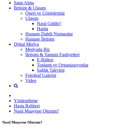
Satın Alma
İletişim & Ulaşım
Öneri ve Görüşleriniz
Ulaşım
Nasıl Gidilir?
Harita
Hastane Dahili Numaralar
Hastane İletişim
Dijital Medya
Medyada Biz
İletişim & Tanıtım Faaliyetleri
E-Bülten
Toplantı ve Organizasyonlar
Sağlık Takvimi
Fotoğraf Galerisi
Video
Yönlendirme
Hasta Rehberi
Nasıl Muayene Olurum?
Nasıl Muayene Olurum?