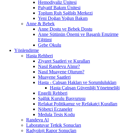
Hemodiyaliz Ünitesi
Palyatif Bakım Ünitesi
Toplum Ruh Sağlığı Merkezi
Yeni Doğan Yoğun Bakım
Anne & Bebek
Anne Dostu ve Bebek Dostu
Anne Sütünün Önemi ve Başarılı Emzirme
Eğitimi
Gebe Okulu
Yönlendirme
Hasta Rehberi
Ziyaret Saatleri ve Kuralları
Nasıl Randevu Alınır?
Nasıl Muayene Olurum?
Muayene Saatleri
Hasta - Çalışan Hakları ve Sorumlulukları
Hasta Çalışan Güvenliği Yönetmeliği
Engelli Rehberi
Sağlık Kurulu Başvurusu
Refakat Politikamız ve Refakatçi Kuralları
Nöbetçi Eczaneler
Medula Tesis Kodu
Randevu Al
Laboratuvar Tetkik Sonuçları
Radyoloji Rapor Sonuçları