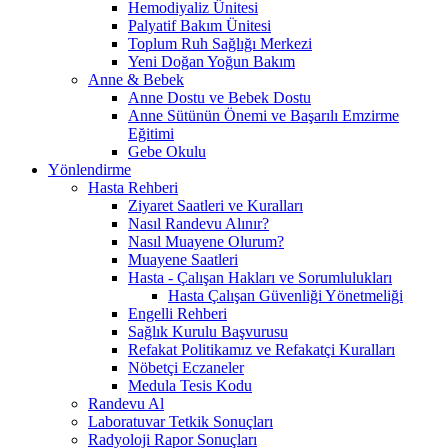
Hemodiyaliz Ünitesi
Palyatif Bakım Ünitesi
Toplum Ruh Sağlığı Merkezi
Yeni Doğan Yoğun Bakım
Anne & Bebek
Anne Dostu ve Bebek Dostu
Anne Sütünün Önemi ve Başarılı Emzirme
Eğitimi
Gebe Okulu
Yönlendirme
Hasta Rehberi
Ziyaret Saatleri ve Kuralları
Nasıl Randevu Alınır?
Nasıl Muayene Olurum?
Muayene Saatleri
Hasta - Çalışan Hakları ve Sorumlulukları
Hasta Çalışan Güvenliği Yönetmeliği
Engelli Rehberi
Sağlık Kurulu Başvurusu
Refakat Politikamız ve Refakatçi Kuralları
Nöbetçi Eczaneler
Medula Tesis Kodu
Randevu Al
Laboratuvar Tetkik Sonuçları
Radyoloji Rapor Sonuçları