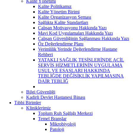
Kalite Yönetimi
Kalite Politikamız
Kalite Yönetim Birimi
Kalite Organizasyon Şeması
Sağlıkta Kalite Standartları
Çalışan Motivasyonu Hakkında Yazı
Mavi Kod Uygulamaları Hakkında Yazı
Çalışan Güvenliğinin Sağlanması Hakkında Yazı
Öz Değerlendirme Planı
Verimlilik Yerinde Değerlendirme Hastane
Rehberi
YATAKLI SAĞLIK TESİSLERİNDE ACİL
SERVİS HİZMETLERİNİN UYGULAMA
USUL VE ESASLARI HAKKINDA
TEBLİĞDE DEĞİŞİKLİK YAPILMASINA
DAİR TEBLİĞ
Bilgi Güvenliği
Kadirli Devlet Hastanesi Binası
Tıbbi Birimler
Kliniklerimiz
Toplum Ruh Sağlığı Merkezi
Temel Branşlar
Mikrobiyoloji
Patoloji