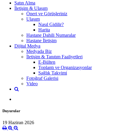
Satın Alma
İletişim & Ulaşım
Öneri ve Görüşleriniz
Ulaşım
Nasıl Gidilir?
Harita
Hastane Dahili Numaralar
Hastane İletişim
Dijital Medya
Medyada Biz
İletişim & Tanıtım Faaliyetleri
E-Bülten
Toplantı ve Organizasyonlar
Sağlık Takvimi
Fotoğraf Galerisi
Video
Duyurular
19 Haziran 2026