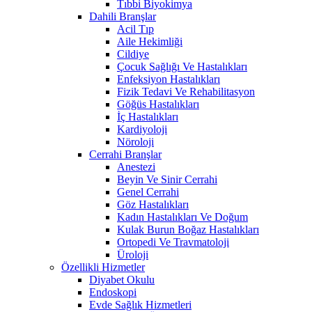
Tıbbi Biyokimya
Dahili Branşlar
Acil Tıp
Aile Hekimliği
Cildiye
Çocuk Sağlığı Ve Hastalıkları
Enfeksiyon Hastalıkları
Fizik Tedavi Ve Rehabilitasyon
Göğüs Hastalıkları
İç Hastalıkları
Kardiyoloji
Nöroloji
Cerrahi Branşlar
Anestezi
Beyin Ve Sinir Cerrahi
Genel Cerrahi
Göz Hastalıkları
Kadın Hastalıkları Ve Doğum
Kulak Burun Boğaz Hastalıkları
Ortopedi Ve Travmatoloji
Üroloji
Özellikli Hizmetler
Diyabet Okulu
Endoskopi
Evde Sağlık Hizmetleri