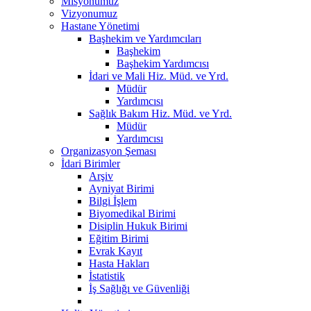
Misyonumuz
Vizyonumuz
Hastane Yönetimi
Başhekim ve Yardımcıları
Başhekim
Başhekim Yardımcısı
İdari ve Mali Hiz. Müd. ve Yrd.
Müdür
Yardımcısı
Sağlık Bakım Hiz. Müd. ve Yrd.
Müdür
Yardımcısı
Organizasyon Şeması
İdari Birimler
Arşiv
Ayniyat Birimi
Bilgi İşlem
Biyomedikal Birimi
Disiplin Hukuk Birimi
Eğitim Birimi
Evrak Kayıt
Hasta Hakları
İstatistik
İş Sağlığı ve Güvenliği