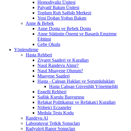
Hemodiyaliz Ünitesi
Palyatif Bakım Ünitesi
Toplum Ruh Sağlığı Merkezi
Yeni Doğan Yoğun Bakım
Anne & Bebek
Anne Dostu ve Bebek Dostu
Anne Sütünün Önemi ve Başarılı Emzirme
Eğitimi
Gebe Okulu
Yönlendirme
Hasta Rehberi
Ziyaret Saatleri ve Kuralları
Nasıl Randevu Alınır?
Nasıl Muayene Olurum?
Muayene Saatleri
Hasta - Çalışan Hakları ve Sorumlulukları
Hasta Çalışan Güvenliği Yönetmeliği
Engelli Rehberi
Sağlık Kurulu Başvurusu
Refakat Politikamız ve Refakatçi Kuralları
Nöbetçi Eczaneler
Medula Tesis Kodu
Randevu Al
Laboratuvar Tetkik Sonuçları
Radyoloji Rapor Sonuçları