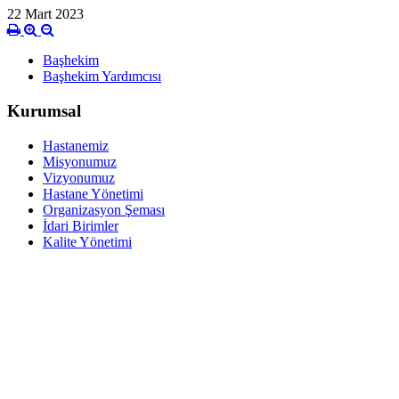
22 Mart 2023
Başhekim
Başhekim Yardımcısı
Kurumsal
Hastanemiz
Misyonumuz
Vizyonumuz
Hastane Yönetimi
Organizasyon Şeması
İdari Birimler
Kalite Yönetimi