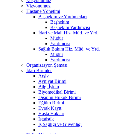
Misyonumuz
Vizyonumuz
Hastane Yönetimi
Başhekim ve Yardımcıları
Başhekim
Başhekim Yardımcısı
İdari ve Mali Hiz. Müd. ve Yrd.
Müdür
Yardımcısı
Sağlık Bakım Hiz. Müd. ve Yrd.
Müdür
Yardımcısı
Organizasyon Şeması
İdari Birimler
Arşiv
Ayniyat Birimi
Bilgi İşlem
Biyomedikal Birimi
Disiplin Hukuk Birimi
Eğitim Birimi
Evrak Kayıt
Hasta Hakları
İstatistik
İş Sağlığı ve Güvenliği