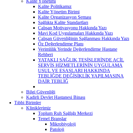
Kalite Yönetimi
Kalite Politikamız
Kalite Yönetim Birimi
Kalite Organizasyon Şeması
Sağlıkta Kalite Standartları
Çalışan Motivasyonu Hakkında Yazı
Mavi Kod Uygulamaları Hakkında Yazı
Çalışan Güvenliğinin Sağlanması Hakkında Yazı
Öz Değerlendirme Planı
Verimlilik Yerinde Değerlendirme Hastane
Rehberi
YATAKLI SAĞLIK TESİSLERİNDE ACİL
SERVİS HİZMETLERİNİN UYGULAMA
USUL VE ESASLARI HAKKINDA
TEBLİĞDE DEĞİŞİKLİK YAPILMASINA
DAİR TEBLİĞ
Bilgi Güvenliği
Kadirli Devlet Hastanesi Binası
Tıbbi Birimler
Kliniklerimiz
Toplum Ruh Sağlığı Merkezi
Temel Branşlar
Mikrobiyoloji
Patoloji