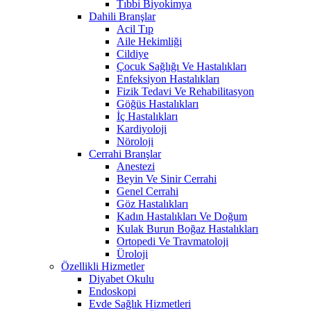
Tıbbi Biyokimya
Dahili Branşlar
Acil Tıp
Aile Hekimliği
Cildiye
Çocuk Sağlığı Ve Hastalıkları
Enfeksiyon Hastalıkları
Fizik Tedavi Ve Rehabilitasyon
Göğüs Hastalıkları
İç Hastalıkları
Kardiyoloji
Nöroloji
Cerrahi Branşlar
Anestezi
Beyin Ve Sinir Cerrahi
Genel Cerrahi
Göz Hastalıkları
Kadın Hastalıkları Ve Doğum
Kulak Burun Boğaz Hastalıkları
Ortopedi Ve Travmatoloji
Üroloji
Özellikli Hizmetler
Diyabet Okulu
Endoskopi
Evde Sağlık Hizmetleri