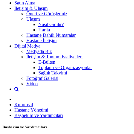
Satın Alma
İletişim & Ulaşım
Öneri ve Görüşleriniz
Ulaşım
Nasıl Gidilir?
Harita
Hastane Dahili Numaralar
Hastane İletişim
Dijital Medya
Medyada Biz
İletişim & Tanıtım Faaliyetleri
E-Bülten
Toplantı ve Organizasyonlar
Sağlık Takvimi
Fotoğraf Galerisi
Video
Kurumsal
Hastane Yönetimi
Başhekim ve Yardımcıları
Başhekim ve Yardımcıları