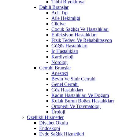
Tıbbi Biyokimya
Dahili Branşlar
Acil Tıp
Aile Hekimliği
Cildiye
Çocuk Sağlığı Ve Hastalıkları
Enfeksiyon Hastalıkları
Fizik Tedavi Ve Rehabilitasyon
Göğüs Hastalıkları
İç Hastalıkları
Kardiyoloji
Nöroloji
Cerrahi Branşlar
Anestezi
Beyin Ve Sinir Cerrahi
Genel Cerrahi
Göz Hastalıkları
Kadın Hastalıkları Ve Doğum
Kulak Burun Boğaz Hastalıkları
Ortopedi Ve Travmatoloji
Üroloji
Özellikli Hizmetler
Diyabet Okulu
Endoskopi
Evde Sağlık Hizmetleri