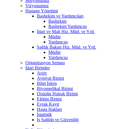
Misyonumuz
Vizyonumuz
Hastane Yönetimi
Başhekim ve Yardımcıları
Başhekim
Başhekim Yardımcısı
İdari ve Mali Hiz. Müd. ve Yrd.
Müdür
Yardımcısı
Sağlık Bakım Hiz. Müd. ve Yrd.
Müdür
Yardımcısı
Organizasyon Şeması
İdari Birimler
Arşiv
Ayniyat Birimi
Bilgi İşlem
Biyomedikal Birimi
Disiplin Hukuk Birimi
Eğitim Birimi
Evrak Kayıt
Hasta Hakları
İstatistik
İş Sağlığı ve Güvenliği