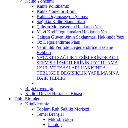
Kalite Yönetimi
Kalite Politikamız
Kalite Yönetim Birimi
Kalite Organizasyon Şeması
Sağlıkta Kalite Standartları
Çalışan Motivasyonu Hakkında Yazı
Mavi Kod Uygulamaları Hakkında Yazı
Çalışan Güvenliğinin Sağlanması Hakkında Yazı
Öz Değerlendirme Planı
Verimlilik Yerinde Değerlendirme Hastane
Rehberi
YATAKLI SAĞLIK TESİSLERİNDE ACİL
SERVİS HİZMETLERİNİN UYGULAMA
USUL VE ESASLARI HAKKINDA
TEBLİĞDE DEĞİŞİKLİK YAPILMASINA
DAİR TEBLİĞ
Bilgi Güvenliği
Kadirli Devlet Hastanesi Binası
Tıbbi Birimler
Kliniklerimiz
Toplum Ruh Sağlığı Merkezi
Temel Branşlar
Mikrobiyoloji
Patoloji