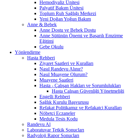
Hemodiyaliz Ünitesi
Palyatif Bakım Ünitesi
Toplum Ruh Sağlığı Merkezi
Yeni Doğan Yoğun Bakım
Anne & Bebek
Anne Dostu ve Bebek Dostu
Anne Sütünün Önemi ve Başarılı Emzirme
Eğitimi
Gebe Okulu
Yönlendirme
Hasta Rehberi
Ziyaret Saatleri ve Kuralları
Nasıl Randevu Alınır?
Nasıl Muayene Olurum?
Muayene Saatleri
Hasta - Çalışan Hakları ve Sorumlulukları
Hasta Çalışan Güvenliği Yönetmeliği
Engelli Rehberi
Sağlık Kurulu Başvurusu
Refakat Politikamız ve Refakatçi Kuralları
Nöbetçi Eczaneler
Medula Tesis Kodu
Randevu Al
Laboratuvar Tetkik Sonuçları
Radyoloji Rapor Sonuçları