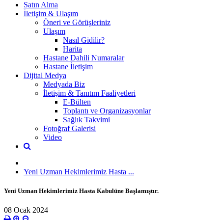
Satın Alma
İletişim & Ulaşım
Öneri ve Görüşleriniz
Ulaşım
Nasıl Gidilir?
Harita
Hastane Dahili Numaralar
Hastane İletişim
Dijital Medya
Medyada Biz
İletişim & Tanıtım Faaliyetleri
E-Bülten
Toplantı ve Organizasyonlar
Sağlık Takvimi
Fotoğraf Galerisi
Video
Yeni Uzman Hekimlerimiz Hasta ...
Yeni Uzman Hekimlerimiz Hasta Kabulüne Başlamıştır.
08 Ocak 2024