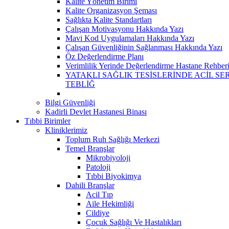
Kalite Yönetim Birimi
Kalite Organizasyon Şeması
Sağlıkta Kalite Standartları
Çalışan Motivasyonu Hakkında Yazı
Mavi Kod Uygulamaları Hakkında Yazı
Çalışan Güvenliğinin Sağlanması Hakkında Yazı
Öz Değerlendirme Planı
Verimlilik Yerinde Değerlendirme Hastane Rehber
YATAKLI SAĞLIK TESİSLERİNDE ACİL S
TEBLİĞ
Bilgi Güvenliği
Kadirli Devlet Hastanesi Binası
Tıbbi Birimler
Kliniklerimiz
Toplum Ruh Sağlığı Merkezi
Temel Branşlar
Mikrobiyoloji
Patoloji
Tıbbi Biyokimya
Dahili Branşlar
Acil Tıp
Aile Hekimliği
Cildiye
Çocuk Sağlığı Ve Hastalıkları