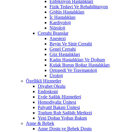
Enfeksiyon Hastalıkları
Fizik Tedavi Ve Rehabilitasyon
Göğüs Hastalıkları
İç Hastalıkları
Kardiyoloji
Nöroloji
Cerrahi Branşlar
Anestezi
Beyin Ve Sinir Cerrahi
Genel Cerrahi
Göz Hastalıkları
Kadın Hastalıkları Ve Doğum
Kulak Burun Boğaz Hastalıkları
Ortopedi Ve Travmatoloji
Üroloji
Özellikli Hizmetler
Diyabet Okulu
Endoskopi
Evde Sağlık Hizmetleri
Hemodiyaliz Ünitesi
Palyatif Bakım Ünitesi
Toplum Ruh Sağlığı Merkezi
Yeni Doğan Yoğun Bakım
Anne & Bebek
Anne Dostu ve Bebek Dostu