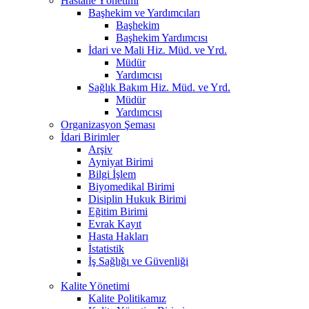
Hastane Yönetimi
Başhekim ve Yardımcıları
Başhekim
Başhekim Yardımcısı
İdari ve Mali Hiz. Müd. ve Yrd.
Müdür
Yardımcısı
Sağlık Bakım Hiz. Müd. ve Yrd.
Müdür
Yardımcısı
Organizasyon Şeması
İdari Birimler
Arşiv
Ayniyat Birimi
Bilgi İşlem
Biyomedikal Birimi
Disiplin Hukuk Birimi
Eğitim Birimi
Evrak Kayıt
Hasta Hakları
İstatistik
İş Sağlığı ve Güvenliği
Kalite Yönetimi
Kalite Politikamız