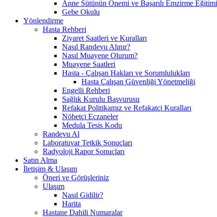
Anne Sütünün Önemi ve Başarılı Emzirme Eğitim
Gebe Okulu
Yönlendirme
Hasta Rehberi
Ziyaret Saatleri ve Kuralları
Nasıl Randevu Alınır?
Nasıl Muayene Olurum?
Muayene Saatleri
Hasta - Çalışan Hakları ve Sorumlulukları
Hasta Çalışan Güvenliği Yönetmeliği
Engelli Rehberi
Sağlık Kurulu Başvurusu
Refakat Politikamız ve Refakatçi Kuralları
Nöbetçi Eczaneler
Medula Tesis Kodu
Randevu Al
Laboratuvar Tetkik Sonuçları
Radyoloji Rapor Sonuçları
Satın Alma
İletişim & Ulaşım
Öneri ve Görüşleriniz
Ulaşım
Nasıl Gidilir?
Harita
Hastane Dahili Numaralar